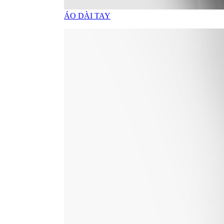
BỘ QUẦN ÁO MƯA
TÚI
Bật/tắt Menu
TÚI