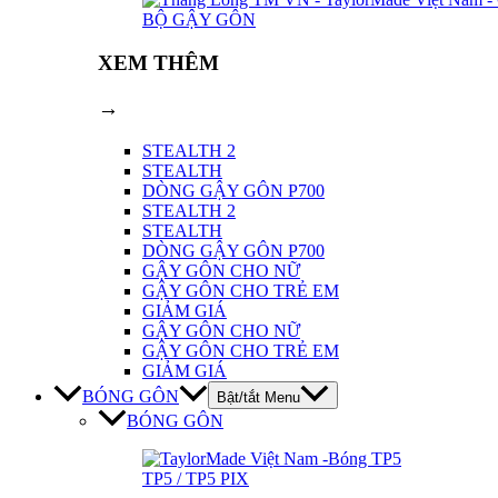
BỘ GẬY GÔN
XEM THÊM
→
STEALTH 2
STEALTH
DÒNG GẬY GÔN P700
STEALTH 2
STEALTH
DÒNG GẬY GÔN P700
GẬY GÔN CHO NỮ
GẬY GÔN CHO TRẺ EM
GIẢM GIÁ
GẬY GÔN CHO NỮ
GẬY GÔN CHO TRẺ EM
GIẢM GIÁ
BÓNG GÔN
Bật/tắt Menu
BÓNG GÔN
TP5 / TP5 PIX