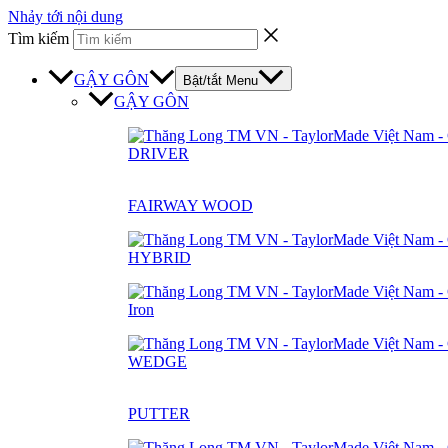
Nhảy tới nội dung
Tìm kiếm
GẬY GÔN
Bật/tắt Menu
GẬY GÔN
DRIVER
FAIRWAY WOOD
HYBRID
Iron
WEDGE
PUTTER