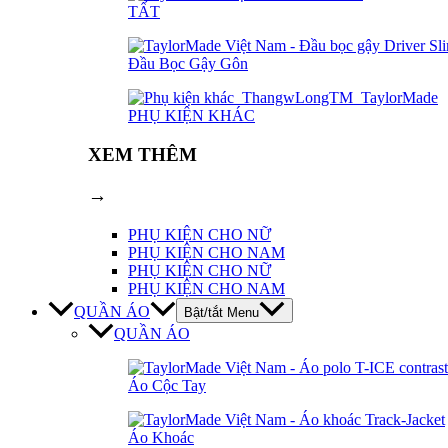
TẤT
Đầu Bọc Gậy Gôn
PHỤ KIỆN KHÁC
XEM THÊM
→
PHỤ KIỆN CHO NỮ
PHỤ KIỆN CHO NAM
PHỤ KIỆN CHO NỮ
PHỤ KIỆN CHO NAM
QUẦN ÁO
Bật/tắt Menu
QUẦN ÁO
Áo Cộc Tay
Áo Khoác