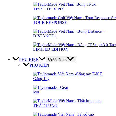
TP5X / TP5X PIX
TOUR RESPONSE
DISTANCE+
LIMITED EDITION
PHỤ KIỆN
Bật/tắt Menu
PHỤ KIỆN
Găng Tay
Mũ
THẮT LƯNG