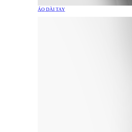
BỘ QUẦN ÁO MƯA
TÚI
Bật/tắt Menu
TÚI