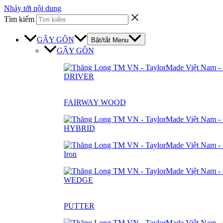
Nhảy tới nội dung
Tìm kiếm
GẬY GÔN
Bật/tắt Menu
GẬY GÔN
DRIVER
FAIRWAY WOOD
HYBRID
Iron
WEDGE
PUTTER