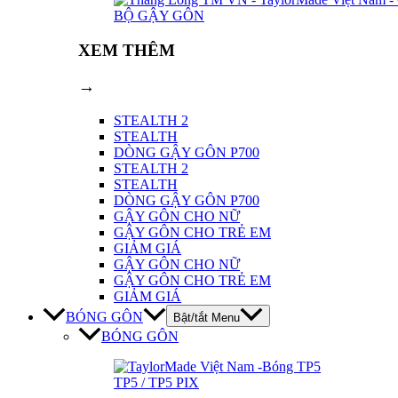
BỘ GẬY GÔN
XEM THÊM
→
STEALTH 2
STEALTH
DÒNG GẬY GÔN P700
STEALTH 2
STEALTH
DÒNG GẬY GÔN P700
GẬY GÔN CHO NỮ
GẬY GÔN CHO TRẺ EM
GIẢM GIÁ
GẬY GÔN CHO NỮ
GẬY GÔN CHO TRẺ EM
GIẢM GIÁ
BÓNG GÔN
Bật/tắt Menu
BÓNG GÔN
TP5 / TP5 PIX