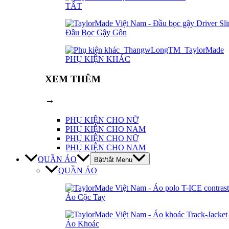
TẤT
Đầu Bọc Gậy Gôn
PHỤ KIỆN KHÁC
XEM THÊM
→
PHỤ KIỆN CHO NỮ
PHỤ KIỆN CHO NAM
PHỤ KIỆN CHO NỮ
PHỤ KIỆN CHO NAM
QUẦN ÁO
Bật/tắt Menu
QUẦN ÁO
Áo Cộc Tay
Áo Khoác