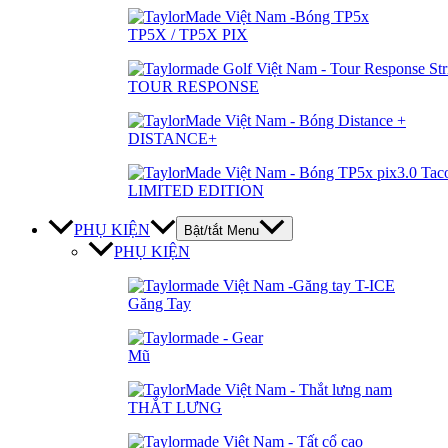
TP5X / TP5X PIX
TOUR RESPONSE
DISTANCE+
LIMITED EDITION
PHỤ KIỆN
Bật/tắt Menu
PHỤ KIỆN
Găng Tay
Mũ
THẮT LƯNG