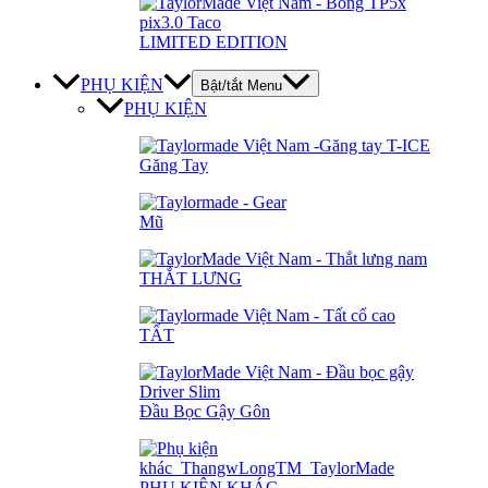
LIMITED EDITION
PHỤ KIỆN
Bật/tắt Menu
PHỤ KIỆN
Găng Tay
Mũ
THẮT LƯNG
TẤT
Đầu Bọc Gậy Gôn
PHỤ KIỆN KHÁC