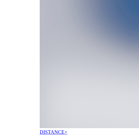
VÁY
BỘ QUẦN ÁO MƯA
TÚI
Bật/tắt Menu
TÚI
TÚI GẬY
TÚI GẬY TẬP GOLF MINI
TÚI XÁCH TAY
TÚI TOTE