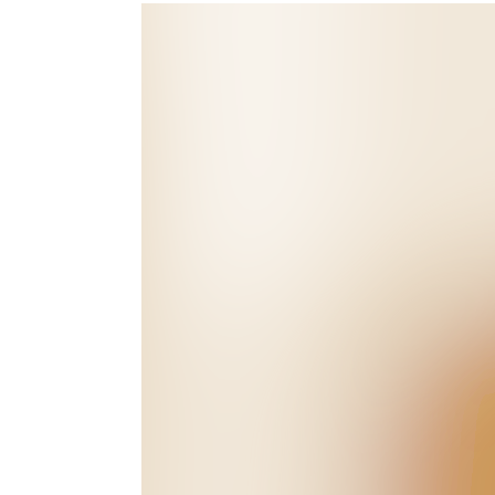
TÚI CẦM TAY
TÚI KHÁC
GIỚI THIỆU
Bật/tắt Menu
TAYLORMADE GOLF VÀ THĂNG LONG
TMVN
TIN TỨC
Giỏ Hàng
SẢN PHẨM
Driver
Fairway Wood
Hybrid
Iron
Wedge
Putter
Bóng Gôn