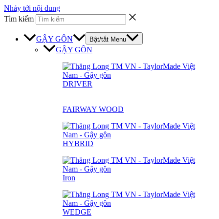
Nhảy tới nội dung
Tìm kiếm
GẬY GÔN
Bật/tắt Menu
GẬY GÔN
DRIVER
FAIRWAY WOOD
HYBRID
Iron
WEDGE