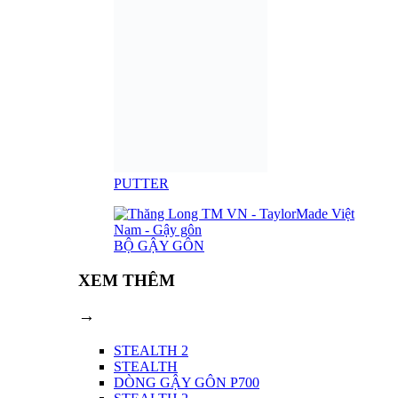
PUTTER
BỘ GẬY GÔN
XEM THÊM
→
STEALTH 2
STEALTH
DÒNG GẬY GÔN P700
STEALTH 2
STEALTH
DÒNG GẬY GÔN P700
GẬY GÔN CHO NỮ
GẬY GÔN CHO TRẺ EM
GIẢM GIÁ
GẬY GÔN CHO NỮ
GẬY GÔN CHO TRẺ EM
GIẢM GIÁ
BÓNG GÔN
Bật/tắt Menu
BÓNG GÔN