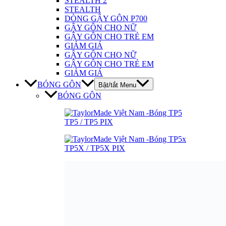
TP5 / TP5 PIX
TP5X / TP5X PIX
TOUR RESPONSE
DISTANCE+
LIMITED EDITION
PHỤ KIỆN
Bật/tắt Menu
PHỤ KIỆN
Găng Tay