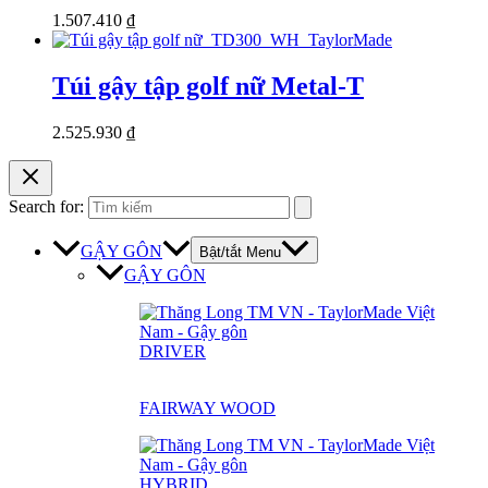
1.507.410
₫
Túi gậy tập golf nữ Metal-T
2.525.930
₫
Search for:
GẬY GÔN
Bật/tắt Menu
GẬY GÔN
DRIVER
FAIRWAY WOOD
HYBRID