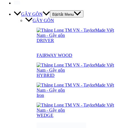
GẬY GÔN
Bật/tắt Menu
GẬY GÔN
DRIVER
FAIRWAY WOOD
HYBRID
Iron
WEDGE