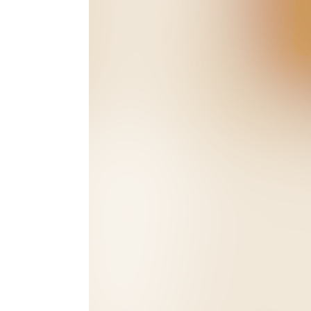
Phụ Kiện
Quần Áo
CHÍNH SÁCH
Thông Tin Chủ Sở Hữu
Chính Sách Bảo Mật
Chính Sách Thanh Toán
Chính Sách Vận Chuyển
Chính Sách Kiểm Hàng
Chính Sách Đổi Trả
Chính Sách Bảo Hành
Chính Sách Khiếu Nại
VỀ CHÚNG TÔI
TaylorMade Golf và Thăng Long TM VN
Tin Tức
Liên Hệ