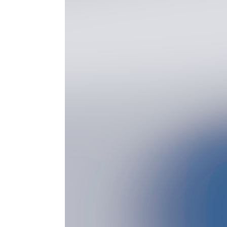
QUẦN ÁO
Bật/tắt Menu
QUẦN ÁO
Áo Cộc Tay
Áo Khoác
ÁO DÀI TAY
QUẦN DÀI
QUẦN SHORT