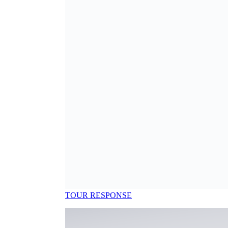
Mũ
THẮT LƯNG
TẤT
Đầu Bọc Gậy Gôn
PHỤ KIỆN KHÁC
XEM THÊM
→
PHỤ KIỆN CHO NỮ
PHỤ KIỆN CHO NAM
PHỤ KIỆN CHO NỮ
PHỤ KIỆN CHO NAM