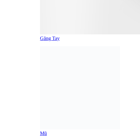
LIÊN HỆ
CÔNG TY CỔ PHẦN THĂNG LONG TM VIỆT NAM
Giấy ĐKKD số 0108423995 cấp ngày 06/09/2018 tại Sở Kế
hoạch và đầu tư thành phố Hà Nội
Đại diện theo pháp luật: NGUYỄN ĐỨC THẮNG
Lô 8, Dự án xây dựng nhà ở thấp tầng để bán, Đường
Nguyễn Xuân Khoát, P. Xuân Đỉnh, Quận Bắc Từ Liêm,
Thành phố Hà Nội, Việt Nam
0903478778
contact@thanglongtm.com
ĐĂNG KÝ NHẬN THÔNG TIN
Vui lòng kích hoạt JavaScript trong trình duyệt của bạn để hoàn
thành biểu mẫu này.