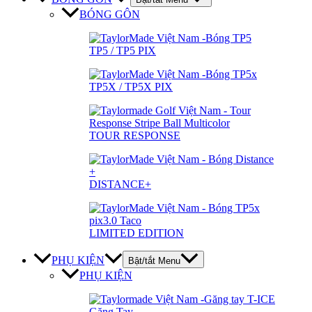
BÓNG GÔN
TP5 / TP5 PIX
TP5X / TP5X PIX
TOUR RESPONSE
DISTANCE+
LIMITED EDITION
PHỤ KIỆN
Bật/tắt Menu
PHỤ KIỆN
Găng Tay